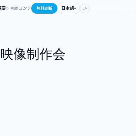
概要
✨ AI絵コンテ
無料診断
日本語
▾
🌙
映像制作会