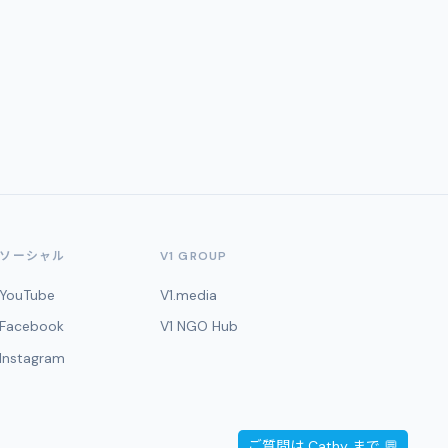
ソーシャル
V1 GROUP
YouTube
V1.media
Facebook
V1 NGO Hub
Instagram