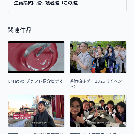
生徒編
教師編
保護者編（この編）
関連作品
Creativo ブランド紹介ビデオ
香港植樹デー2026（イベン
ト）