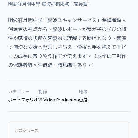
明愛莊月明中學 腦波掃描服務（家長篇）
明愛荘月明中学「脳波スキャンサービス」保護者編。
保護者の視点から、脳波レポートが我が子の学びの特
性や感情の状態を客観的に理解する助けとなり、家庭
で適切な支援と励ましを与え、学校と手を携えて子ど
もの成長に寄り添う様子を伝えます。（本作は三部作
の保護者編。生徒編・教師編もあり。）
カテゴリー
制作
地域
ポートフォリオ
V1 Video Production
香港
このシリーズ