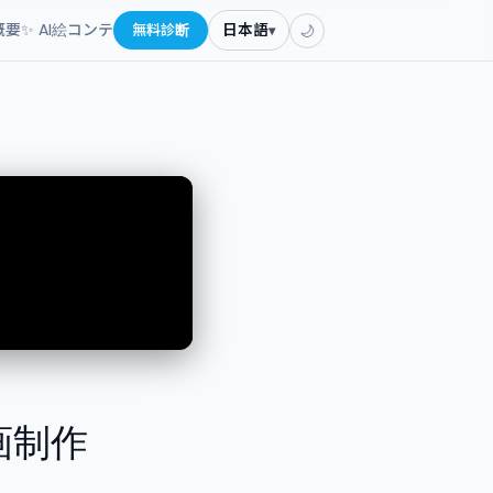
概要
✨ AI絵コンテ
無料診断
日本語
▾
🌙
動画制作