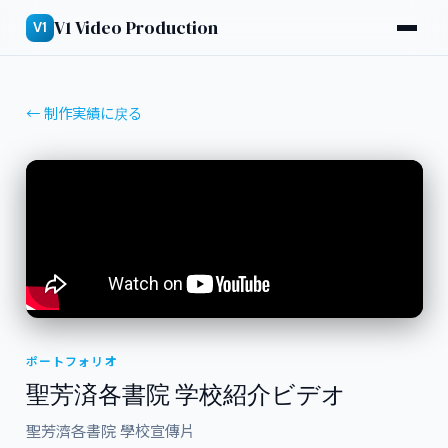
V1 Video Production
V1
← 制作実績に戻る
ポートフォリオ
聖芳済各書院 学校紹介ビデオ
聖芳濟各書院 學校宣傳片