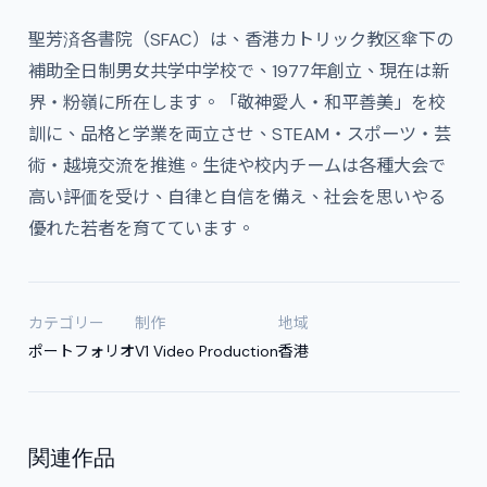
聖芳済各書院（SFAC）は、香港カトリック教区傘下の
補助全日制男女共学中学校で、1977年創立、現在は新
界・粉嶺に所在します。「敬神愛人・和平善美」を校
訓に、品格と学業を両立させ、STEAM・スポーツ・芸
術・越境交流を推進。生徒や校内チームは各種大会で
高い評価を受け、自律と自信を備え、社会を思いやる
優れた若者を育てています。
カテゴリー
制作
地域
ポートフォリオ
V1 Video Production
香港
関連作品