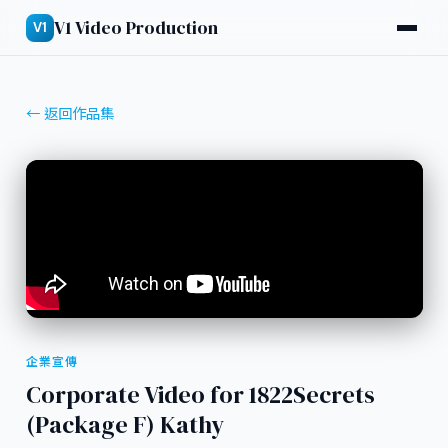
V1 Video Production
V1
← 返回作品集
企業宣傳
Corporate Video for 1822Secrets
(Package F) Kathy