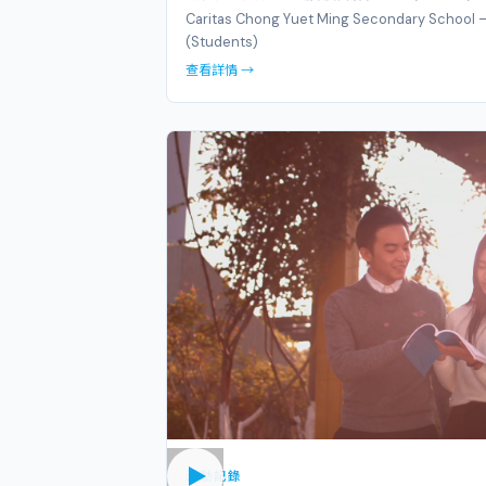
Caritas Chong Yuet Ming Secondary School 
(Students)
查看詳情 →
活動記錄