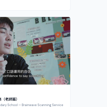
務（老師篇）
dary School — Brainwave Scanning Service