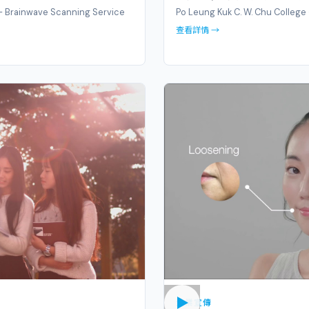
— Brainwave Scanning Service
Po Leung Kuk C. W. Chu Colleg
查看詳情 →
企業宣傳