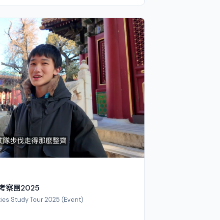
考察團2025
ties Study Tour 2025 (Event)