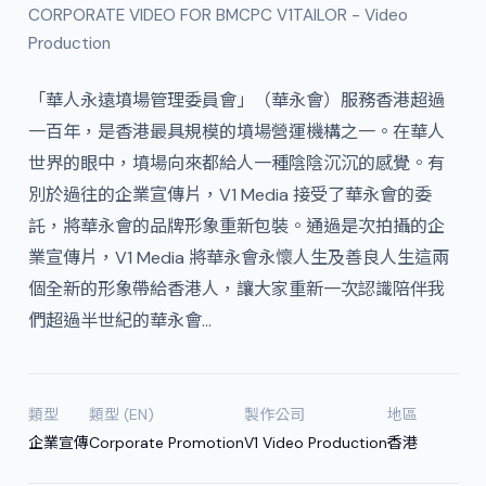
CORPORATE VIDEO FOR BMCPC V1TAILOR - Video
Production
「華人永遠墳場管理委員會」（華永會）服務香港超過
一百年，是香港最具規模的墳場營運機構之一。在華人
世界的眼中，墳場向來都給人一種陰陰沉沉的感覺。有
別於過往的企業宣傳片，V1 Media 接受了華永會的委
託，將華永會的品牌形象重新包裝。通過是次拍攝的企
業宣傳片，V1 Media 將華永會永懷人生及善良人生這兩
個全新的形象帶給香港人，讓大家重新一次認識陪伴我
們超過半世紀的華永會…
類型
類型 (EN)
製作公司
地區
企業宣傳
Corporate Promotion
V1 Video Production
香港