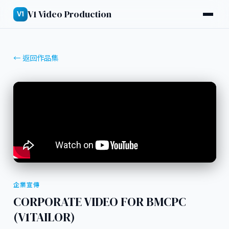
V1 Video Production
V1
← 返回作品集
企業宣傳
CORPORATE VIDEO FOR BMCPC
(V1TAILOR)