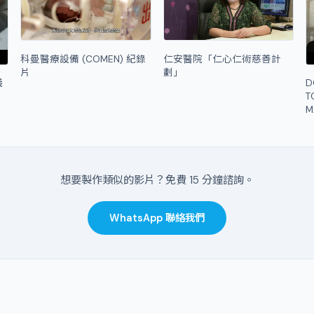
科曼醫療設備 (COMEN) 紀錄
仁安醫院「仁心仁術慈善計
片
劃」
儀
D
T
M
想要製作類似的影片？免費 15 分鐘諮詢。
WhatsApp 聯絡我們