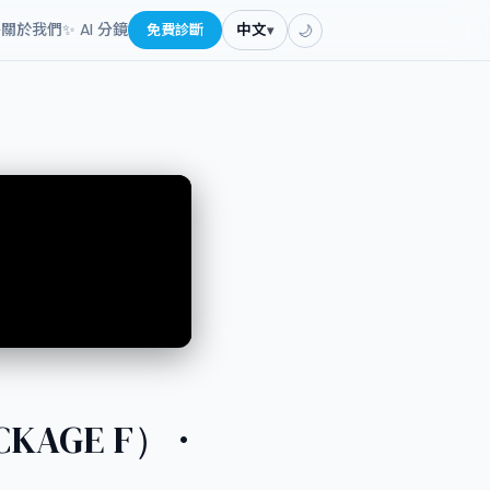
餐
關於我們
✨ AI 分鏡
免費診斷
中文
▾
🌙
KAGE F） ·