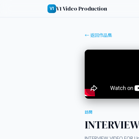
V1 Video Production
V1
← 返回作品集
訪問
INTERVIE
INTERVIEW VIDEO FOR Un