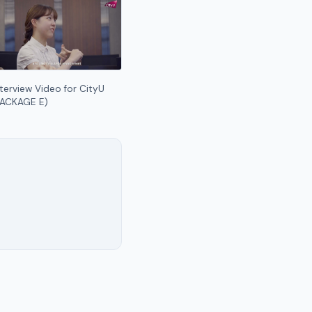
nterview Video for CityU
PACKAGE E)