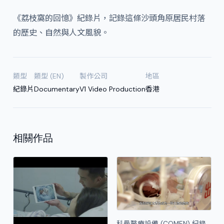
《荔枝窩的回憶》紀錄片，記錄這條沙頭角原居民村落
的歷史、自然與人文風貌。
類型
類型 (EN)
製作公司
地區
紀錄片
Documentary
V1 Video Production
香港
相關作品
科曼醫療設備 (COMEN) 紀錄