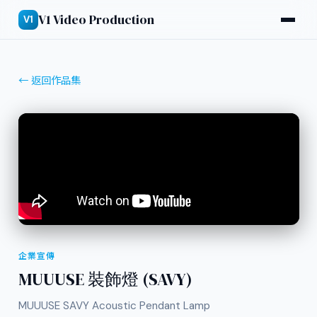
V1 Video Production
V1
← 返回作品集
企業宣傳
MUUUSE 裝飾燈 (SAVY)
MUUUSE SAVY Acoustic Pendant Lamp