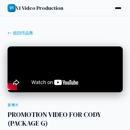
V1 Video Production
V1
← 返回作品集
宣傳片
PROMOTION VIDEO FOR CODY
(PACKAGE G)