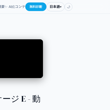
概要
✨ AI絵コンテ
無料診断
日本語
▾
🌙
ケージ E - 動