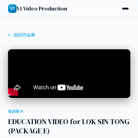
V1 Video Production
V1
← 返回作品集
培訓影片
EDUCATION VIDEO for LOK SIN TONG
(PACKAGE E)