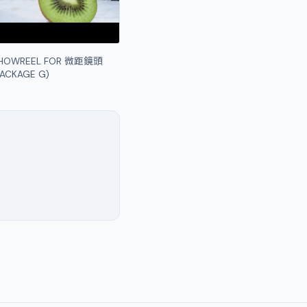
HOWREEL FOR 微距鏡頭
PACKAGE G)