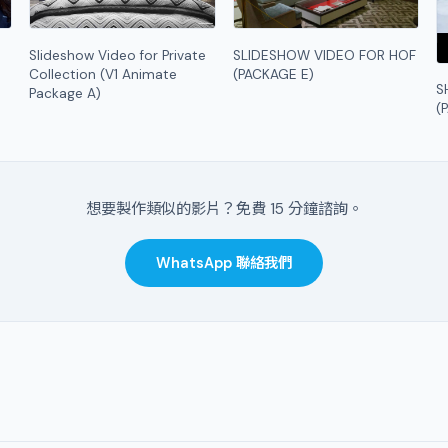
Slideshow Video for Private
SLIDESHOW VIDEO FOR HOF
Collection (V1 Animate
(PACKAGE E)
S
Package A)
(
想要製作類似的影片？免費 15 分鐘諮詢。
WhatsApp 聯絡我們