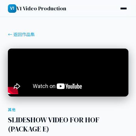
V1 Video Production
V1
← 返回作品集
其他
SLIDESHOW VIDEO FOR HOF
(PACKAGE E)