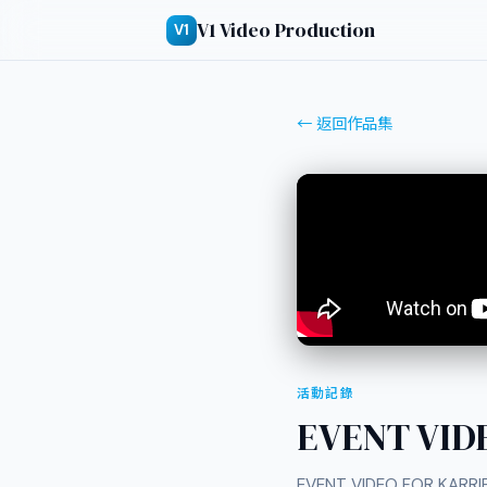
V1 Video Production
V1
← 返回作品集
活動記錄
EVENT VID
EVENT VIDEO FOR KARRIE