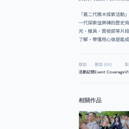
「嘉二代積木探索活動」
一代探索佳樂磚的歷史
光、模具、質檢部等片
了解，學懂用心做是能成
類型
類型 (EN)
製
活動記錄
Event Coverage
V1
相關作品