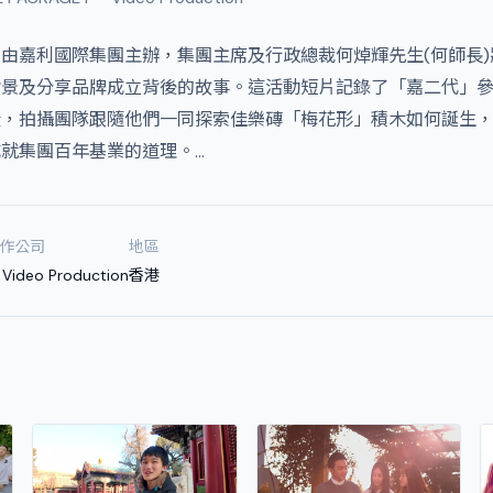
由嘉利國際集團主辦，集團主席及行政總裁何焯輝先生(何師長
背景及分享品牌成立背後的故事。這活動短片記錄了「嘉二代」
段，拍攝團隊跟隨他們一同探索佳樂磚「梅花形」積木如何誕生
就集團百年基業的道理。…
作公司
地區
 Video Production
香港