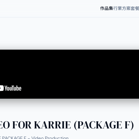
作品集
行業方案
套
EO FOR KARRIE (PACKAGE F)
 PACKAGE F - Video Production