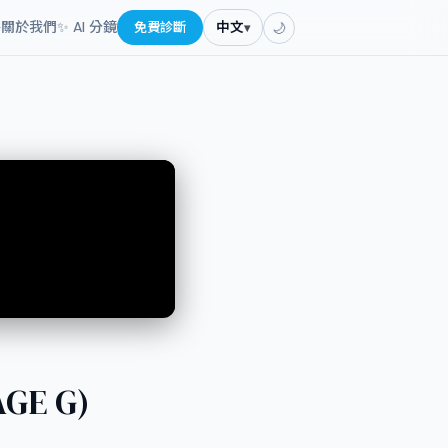
餐
關於我們
✨ AI 分鏡
免費診斷
中文
▾
🌙
GE G)