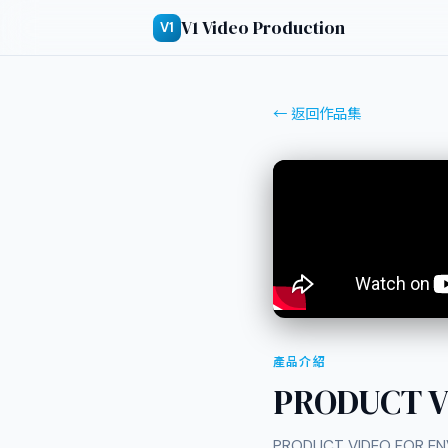
V1 Video Production
V1
← 返回作品集
產品介紹
PRODUCT V
PRODUCT VIDEO FOR ENV