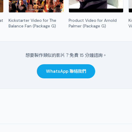
at
Kickstarter Video for The
Product Video for Arnold
K
Balance Fan (Package G)
Palmer (Package G)
V
想要製作類似的影片？免費 15 分鐘諮詢。
WhatsApp 聯絡我們