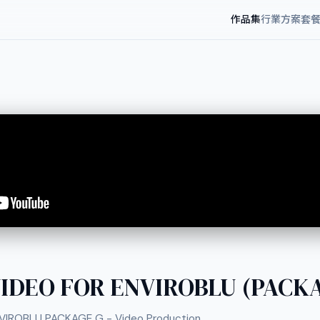
作品集
行業方案
套
IDEO FOR ENVIROBLU (PACKA
IROBLU PACKAGE G - Video Production