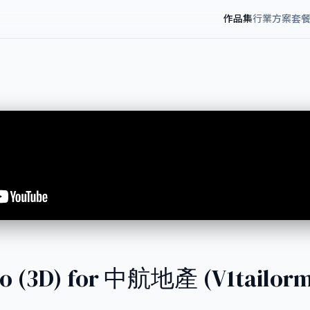
作品集
行業方案
套
eo (3D) for 中航地產 (V1tailor