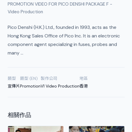
PROMOTION VIDEO FOR PICO DENSHI PACKAGE F -
Video Production
Pico Denshi (H.K.) Ltd., founded in 1993, acts as the
Hong Kong Sales Office of Pico Inc. It is an electronic
component agent specializing in fuses, probes and
many …
類型
類型 (EN)
製作公司
地區
宣傳片
Promotion
V1 Video Production
香港
相關作品