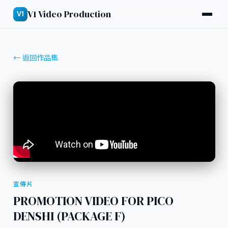
V1 Video Production
V1
← 返回作品集
宣傳片
PROMOTION VIDEO FOR PICO
DENSHI (PACKAGE F)