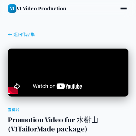
V1 Video Production
V1
← 返回作品集
宣傳片
Promotion Video for 水榭山
(V1TailorMade package)