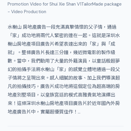
Promotion Video for Shui Xie Shan V1TailorMade package
- Video Production
水榭山 房地產廣告一段充滿真摯情懷的父子情，通過
「家」成功地將兩代人緊密的連在一起。這就是深圳水
榭山房地產項目廣告片希望表達出來的「家」與「成
就」。整條廣告片長達三分鐘，幾近微電影的製作級
數。當中，我們動用了大量的外籍演員，以童話般超夢
幻的拍攝手法將水榭山「家」的感覺立體地通過一段父
子情將之呈現出來。感人細膩的故事、加上我們導演超
凡的拍攝技巧，廣告片成功地將這個定位為超高端的房
地產別墅項目，以皇族宮廷的模式高雅貴氣地演繹出
來！這條深圳水榭山房地產項目廣告片於近年國內外房
地產廣告片中，實屬超優質佳作！…