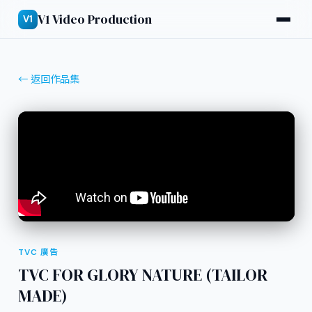
V1 Video Production
V1
← 返回作品集
TVC 廣告
TVC FOR GLORY NATURE (TAILOR
MADE)